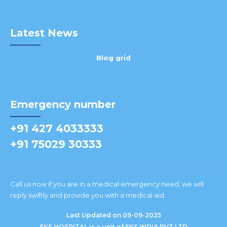
Latest News
Blog grid
Emergency number
+91 427 4033333
+91 75029 30333
Call us now if you are in a medical emergency need, we will
reply swiftly and provide you with a medical aid.
Last Updated on 09-09-2025
SKS HOSPITAL is a unit of SKS INDIA PVT LTD