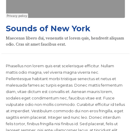
Sounds of New York
Maecenas libero dui, venenatis ut lorem quis, hendrerit aliquam
odio. Cras sit amet faucibus erat.
Phasellus non lorem quis erat scelerisque efficitur. Nullam
mattis odio magna, vel viverra magna viverra nec.
Pellentesque habitant morbi tristique senectus et netus et
malesuada fames ac turpis egestas. Donec mattis fermentum
diam, vitae dictum est convallis et. Aenean mauris lorem,
sodales eget condimentum nec, faucibus vitae est. Fusce
vulputate odio non mollis commodo. Curabitur efficitur id tellus
at imperdiet. Vestibulum commodo dui non eros fringilla, eget
sagittis enim placerat. Integer sed nunc leo. Donec interdum
felis tortor, finibus fringilla nisi finibus id. Sed placerat, felis ut
laoreet semper, nisi ante ullamcorper lacus, at tincidunt elit