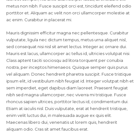
metus non nibh. Fusce suscipit orci est, tincidunt eleifend odio
porttitor et. Aliquam ac velit non orci ullamcorper molestie at
ac enim. Curabitur in placerat mi.
Mauris dignissim efficitur magna nec pellentesque. Curabitur
vulputate, ligula nec dictum tempus, metus urna aliquet nisl,
sed consequat nisi nisl sit amet lectus. Integer ac ornare dui.
Mauris est lacus, ullamcorper ac tellus id, ultricies volutpat nisi.
Class aptent taciti sociosqu ad litora torquent per conubia
nostra, per inceptos himenaeos. Quisque semper quis purus
vel aliquam. Donec hendrerit pharetra suscipit. Fusce tristique
ipsum elit, id vestibulum nibh feugiat id. Integer volutpat nibh et
sem imperdiet, eget dapibus diam laoreet. Praesent feugiat
nibh sed magna ullamcorper, nec viverra mi tristique. Fusce
rhoncus sapien ultrices, porttitor lectus id, condimentum dui.
Etiam at iaculis nisl. Duis vulputate, erat at hendrerit tristique,
enim velit luctus dui, in malesuada augue ex quis elit.
Maecenas libero dui, venenatis ut lorem quis, hendrerit
aliquam odio. Cras sit amet faucibus erat.